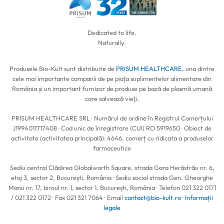
Bio-Kult Candéa
Pentru sistemul imunitar
Recuperează parola
Dedicated to life.
Naturally.
Bio-Kult Infantis
Pentru tractul urinar
Creează un cont
Produsele Bio-Kult sunt distribuite de
PRISUM HEALTHCARE
, una dintre
cele mai importante companii de pe piaţa suplimentelor alimentare din
România și un important furnizor de produse pe bază de plasmă umană
Substanțe active
Pentru flora vaginală
care salvează vieţi.
PRISUM HEALTHCARE SRL · Numărul de ordine în Registrul Comerțului
J1994011717408 · Cod unic de înregistrare (CUI) RO 5919650 · Obiect de
activitate (activitatea principală): 4646, comerț cu ridicata a produselor
farmaceutice
Sediu central Clădirea Globalworth Square, strada Gara Herăstrău nr. 6,
etaj 3, sector 2, București, România · Sediu social strada Gen. Gheorghe
Manu nr. 17, biroul nr. 1, sector 1, București, România · Telefon 021 322 0171
/ 021 322 0172 · Fax 021 321 7064 · Email
contact@bio-kult.ro
·
Informații
legale