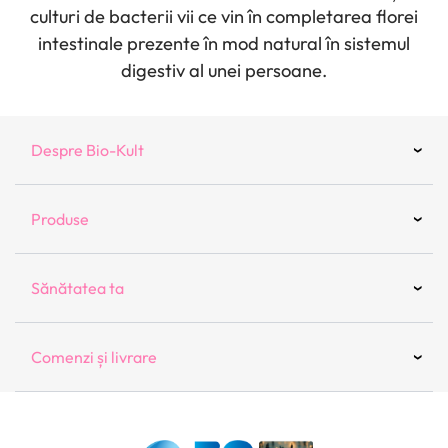
culturi de bacterii vii ce vin în completarea florei
intestinale prezente în mod natural în sistemul
digestiv al unei persoane.
Despre Bio-Kult
Produse
Viziunea noastră
Sănătatea ta
Toate produsele
Bio-Kult Everyday
Comenzi și livrare
Întrebări frecvente
Bio-Kult S.Boulardii
Articole medicale
Informații legale
Bio-Kult Pro-Cyan
Pentru sistemul digestiv
Login client existent